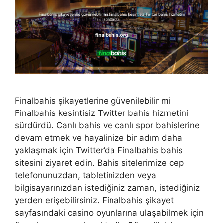
Finalbahis şikayetlerine güvenilebilir mi
Finalbahis kesintisiz Twitter bahis hizmetini
sürdürdü. Canlı bahis ve canlı spor bahislerine
devam etmek ve hayalinize bir adım daha
yaklaşmak için Twitter’da Finalbahis bahis
sitesini ziyaret edin. Bahis sitelerimize cep
telefonunuzdan, tabletinizden veya
bilgisayarınızdan istediğiniz zaman, istediğiniz
yerden erişebilirsiniz. Finalbahis şikayet
sayfasındaki casino oyunlarına ulaşabilmek için