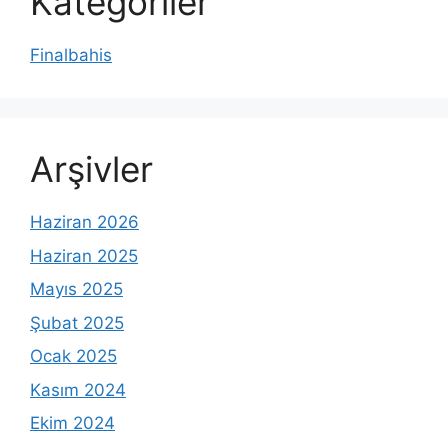
Kategoriler
Finalbahis
Arşivler
Haziran 2026
Haziran 2025
Mayıs 2025
Şubat 2025
Ocak 2025
Kasım 2024
Ekim 2024