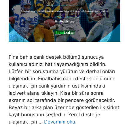
Finalbahis canlı destek bölümü sunucuya
kullanıcı adınızı hatırlayamadığınızı bildirin.
Lütfen bir soruşturma yürütün ve derhal onları
bilgilendirin. Finalbahis canlı destek bölümüne
ulaşmak için canlı yardımın üst kısmındaki
lacivert alana tıklayın. Kısa bir süre sonra
ekranın sol tarafında bir pencere görünecektir.
Beyaz bir arka plan üzerinde gösterilen ilk şirket
kayıt bonusunu keşfedin. Yerel desteğe
ulaşmak için …
Devamını oku