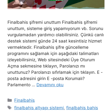
Finalbahis şifremi unuttum Finalbahis şifremi
unuttum, sisteme giriş yapamıyorum vb. Sorunu
vurgulamadan yardımcı olabilirsiniz. Çünkü canlı
destek sistemi günde 24 saat kesintisiz hizmet
vermektedir. Finalbahis şifre güncelleme
programını sağlamak için aşağıdaki talimatları
izleyebilirsiniz, Web sitesindeki Üye Oturum
Açma sekmesine tıklayın, Parolanızı mı
unuttunuz? Parolanızı sıfırlamak için tıklayın. E -
posta adresini girin E -posta Korumalı?
Parlamento …
Devamını oku
Kategoriler
Finalbahis
Etiketler
finalbahis altyapı sistemi
,
finalbahis bahis