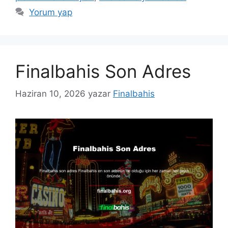
Yorum yap
Finalbahis Son Adres
Haziran 10, 2026
yazar
Finalbahis