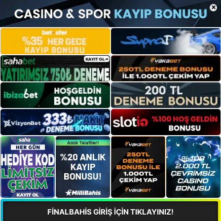
×
FİNALBAHİS GİRİŞ İÇİN TIKLAYINIZ!