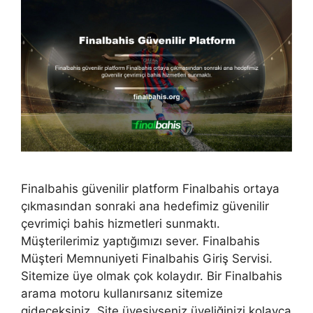
Finalbahis güvenilir platform Finalbahis ortaya
çıkmasından sonraki ana hedefimiz güvenilir
çevrimiçi bahis hizmetleri sunmaktı.
Müşterilerimiz yaptığımızı sever. Finalbahis
Müşteri Memnuniyeti Finalbahis Giriş Servisi.
Sitemize üye olmak çok kolaydır. Bir Finalbahis
arama motoru kullanırsanız sitemize
gideceksiniz. Site üyesiyseniz üyeliğinizi kolayca