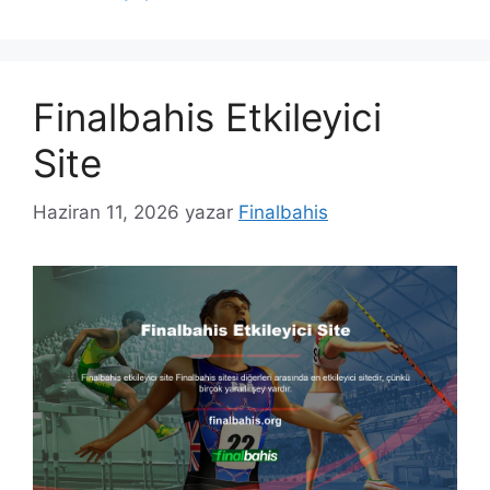
Finalbahis Etkileyici
Site
Haziran 11, 2026
yazar
Finalbahis