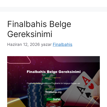
Finalbahis Belge
Gereksinimi
Haziran 12, 2026
yazar
Finalbahis