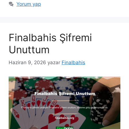
Yorum yap
Finalbahis Şifremi
Unuttum
Haziran 9, 2026
yazar
Finalbahis