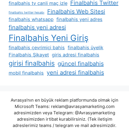
Finalbahis Twitter
finalbahis tv canli maç izle
Finalbahis Web Sitesi
finalbahis twitter hesabı
finalbahis whatsapp
finalbahis yeni adres
finalbahis yeni adresi
Finalbahis Yeni Giriş
finalbahis çevrimiçi bahis
finalbahis üyelik
Finalbahis Şikayet
giris adresi finalbahis
girisi finalbahis
güncel finalbahis
yeni adresi finalbahis
mobil finalbahis
Avrasya'nın en büyük reklam platformunda olmak için
Microsoft Teams:
reklam@avrasyamarketing.com
adresimizden veya Telegram: @Avrasyamarketing
adresimizden irtibat kurabilirsiniz. (Tek iletişim
adreslerimiz teams / telegram ve mail adresimizdir.