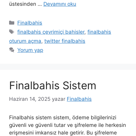
üstesinden …
Devamını oku
Kategoriler
Finalbahis
Etiketler
finalbahis çevrimiçi bahisler
,
finalbahis
oturum açma
,
twitter finalbahis
Yorum yap
Finalbahis Sistem
Haziran 14, 2025
yazar
Finalbahis
Finalbahis sistem sistem, ödeme bilgilerinizi
güvenli ve güvenli tutar ve şifreleme ile herkesin
erişmesini imkansız hale getirir. Bu şifreleme