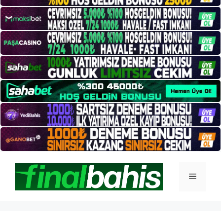
İçeriğe
atla
Menü