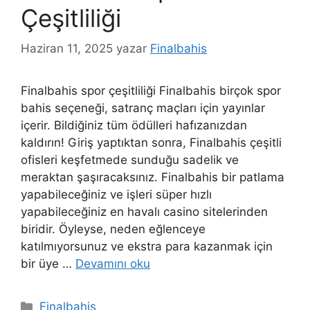
Çeşitliliği
Haziran 11, 2025
yazar
Finalbahis
Finalbahis spor çeşitliliği Finalbahis birçok spor
bahis seçeneği, satranç maçları için yayınlar
içerir. Bildiğiniz tüm ödülleri hafızanızdan
kaldırın! Giriş yaptıktan sonra, Finalbahis çeşitli
ofisleri keşfetmede sunduğu sadelik ve
meraktan şaşıracaksınız. Finalbahis bir patlama
yapabileceğiniz ve işleri süper hızlı
yapabileceğiniz en havalı casino sitelerinden
biridir. Öyleyse, neden eğlenceye
katılmıyorsunuz ve ekstra para kazanmak için
bir üye …
Devamını oku
Kategoriler
Finalbahis