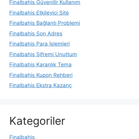
Finalbahis Güvenilir Kullanım
Finalbahis Etkileyici Site
Finalbahis Bağlantı Problemi
Finalbahis Son Adres
Finalbahis Para İşlemleri
Finalbahis Şifremi Unuttum
Finalbahis Karanlık Tema
Finalbahis Kupon Rehberi
Finalbahis Ekstra Kazanç
Kategoriler
Finalbahis