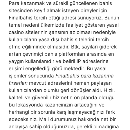
Para kazanmak ve sürekli güncellenen bahis
sitesinden keyif almak isteyen bireyler için
Finalbahis tercih ettiği adresi sunuyoruz. Bunun
temel nedeni ülkemizde faaliyet gösteren yasal
casino sitelerinin şansının az olması nedeniyle
kullanıcıların yasa dışı bahis sitelerini tercih
etme eğiliminde olmasıdır. Btk, sayıları giderek
artan çevrimiçi bahis platformları arasında en
yaygın kullanılanıdır ve belirli IP adreslerine
erişimi engellediği görülmektedir. Bu yasal
işlemler sonucunda
Finalbahis para kazanma
fırsatları
mevcut adreslerini hemen paylaşan
kullanıcılardan olumlu geri dönüşler aldı. Hızlı,
kaliteli ve güvenilir hizmetin ön planda olduğu
bu lokasyonda kazancınızın artacağını ve
herhangi bir sorunla karşılaşmayacağınızı fark
edeceksiniz. Mali durumunuz hakkında net bir
anlayışa sahip olduğunuzda, gerekli olmadığına