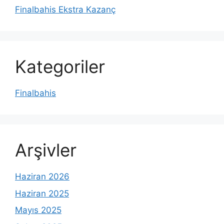
Finalbahis Ekstra Kazanç
Kategoriler
Finalbahis
Arşivler
Haziran 2026
Haziran 2025
Mayıs 2025