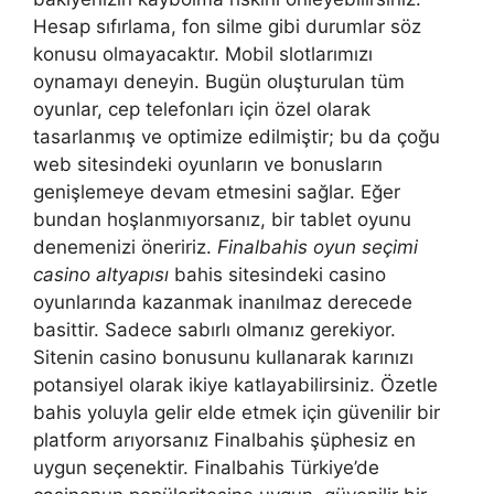
Hesap sıfırlama, fon silme gibi durumlar söz
konusu olmayacaktır. Mobil slotlarımızı
oynamayı deneyin. Bugün oluşturulan tüm
oyunlar, cep telefonları için özel olarak
tasarlanmış ve optimize edilmiştir; bu da çoğu
web sitesindeki oyunların ve bonusların
genişlemeye devam etmesini sağlar. Eğer
bundan hoşlanmıyorsanız, bir tablet oyunu
denemenizi öneririz.
Finalbahis oyun seçimi
casino altyapısı
bahis sitesindeki casino
oyunlarında kazanmak inanılmaz derecede
basittir. Sadece sabırlı olmanız gerekiyor.
Sitenin casino bonusunu kullanarak karınızı
potansiyel olarak ikiye katlayabilirsiniz. Özetle
bahis yoluyla gelir elde etmek için güvenilir bir
platform arıyorsanız Finalbahis şüphesiz en
uygun seçenektir. Finalbahis Türkiye’de