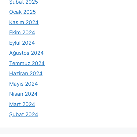
Şubat 2025
Ocak 2025
Kasım 2024
Ekim 2024
Eylül 2024
Ağustos 2024
Temmuz 2024
Haziran 2024
Mayıs 2024
Nisan 2024
Mart 2024
Şubat 2024