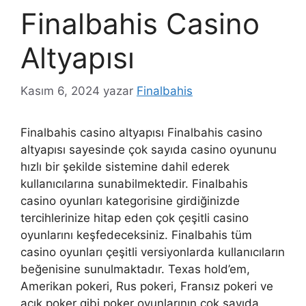
Finalbahis Casino
Altyapısı
Kasım 6, 2024
yazar
Finalbahis
Finalbahis casino altyapısı Finalbahis casino
altyapısı sayesinde çok sayıda casino oyununu
hızlı bir şekilde sistemine dahil ederek
kullanıcılarına sunabilmektedir. Finalbahis
casino oyunları kategorisine girdiğinizde
tercihlerinize hitap eden çok çeşitli casino
oyunlarını keşfedeceksiniz. Finalbahis tüm
casino oyunları çeşitli versiyonlarda kullanıcıların
beğenisine sunulmaktadır. Texas hold’em,
Amerikan pokeri, Rus pokeri, Fransız pokeri ve
açık poker gibi poker oyunlarının çok sayıda