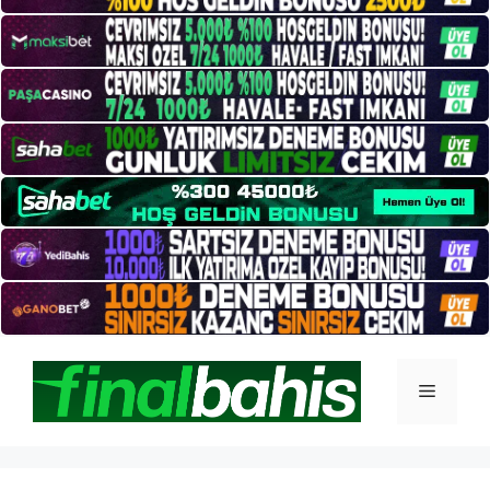
İçeriğe
atla
Menü