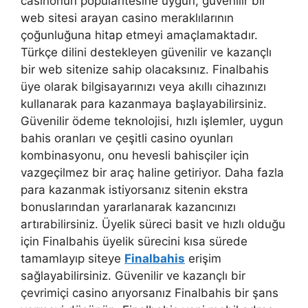
casinonun popülaritesine uygun, güvenilir bir
web sitesi arayan casino meraklılarının
çoğunluğuna hitap etmeyi amaçlamaktadır.
Türkçe dilini destekleyen güvenilir ve kazançlı
bir web sitenize sahip olacaksınız. Finalbahis
üye olarak bilgisayarınızı veya akıllı cihazınızı
kullanarak para kazanmaya başlayabilirsiniz.
Güvenilir ödeme teknolojisi, hızlı işlemler, uygun
bahis oranları ve çeşitli casino oyunları
kombinasyonu, onu hevesli bahisçiler için
vazgeçilmez bir araç haline getiriyor. Daha fazla
para kazanmak istiyorsanız sitenin ekstra
bonuslarından yararlanarak kazancınızı
artırabilirsiniz. Üyelik süreci basit ve hızlı olduğu
için Finalbahis üyelik sürecini kısa sürede
tamamlayıp siteye
Finalbahis
erişim
sağlayabilirsiniz. Güvenilir ve kazançlı bir
çevrimiçi casino arıyorsanız Finalbahis bir şans