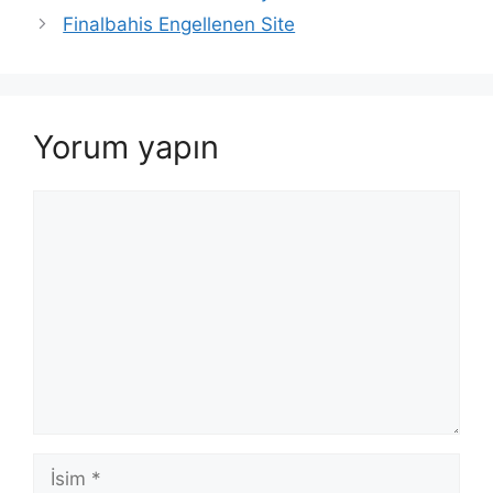
Finalbahis Engellenen Site
Yorum yapın
Yorum
İsim