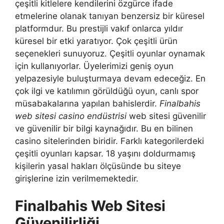
çeşitli kitlelere kendilerini özgürce ifade
etmelerine olanak tanıyan benzersiz bir küresel
platformdur. Bu prestijli vakıf onlarca yıldır
küresel bir etki yaratıyor. Çok çeşitli ürün
seçenekleri sunuyoruz. Çeşitli oyunlar oynamak
için kullanıyorlar. Üyelerimizi geniş oyun
yelpazesiyle buluşturmaya devam edeceğiz. En
çok ilgi ve katılımın görüldüğü oyun, canlı spor
müsabakalarına yapılan bahislerdir.
Finalbahis
web sitesi casino endüstrisi
web sitesi güvenilir
ve güvenilir bir bilgi kaynağıdır. Bu en bilinen
casino sitelerinden biridir. Farklı kategorilerdeki
çeşitli oyunları kapsar. 18 yaşını doldurmamış
kişilerin yasal hakları ölçüsünde bu siteye
girişlerine izin verilmemektedir.
Finalbahis Web Sitesi
Güvenilirliği