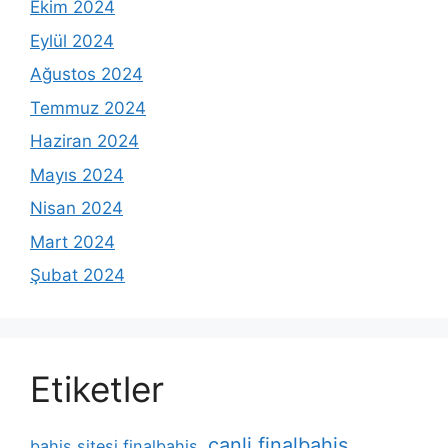
Ekim 2024
Eylül 2024
Ağustos 2024
Temmuz 2024
Haziran 2024
Mayıs 2024
Nisan 2024
Mart 2024
Şubat 2024
Etiketler
canli finalbahis
bahis sitesi finalbahis