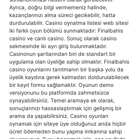
Ayrıca, doğru bilgi vermemeniz halinde,
kazançlarınızı alma süreci gecikebilir, hatta
durdurulabilir. Casino oynatma listesi web sitesi
iki farklı oyun bölümü sunmaktadır: Finalbahis
casino ve canlı casino. Sonuç olarak casino
sekmesinde iki ayrı giriş bulunmaktadır.
Casinonun şartlarından biri de standart bir
uygulama olan üyeliğe sahip olmaktır. Finalbahis
casino oyunlarını tanıtmanın bir başka yolu da
üyelik kaydına gerek kalmadan doldurulabilecek
bir kayıt formu sağlamaktır. Oyunun demo
versiyonunu bu platformda zahmetsizce
oynayabilirsiniz. Temel aramaya ek olarak,
sonuçlarınızı hassaslaştırmak için gelişmiş bir
arama da yapabilirsiniz. Casino oyunları
oynamak için siteye üye olduğunuz anda hiçbir
ücret ödemeden bunu yapma imkanına sahip