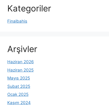
Kategoriler
Finalbahis
Arşivler
Haziran 2026
Haziran 2025
Mayıs 2025
Şubat 2025
Ocak 2025
Kasım 2024