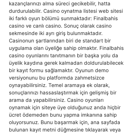
kazançlarınızı alma süreci gecikebilir, hatta
durdurulabilir. Casino oynatma listesi web sitesi
iki farklı oyun bölümü sunmaktadır: Finalbahis
casino ve canlı casino. Sonuç olarak casino
sekmesinde iki ayrı giriş bulunmaktadır.
Casinonun şartlarından biri de standart bir
uygulama olan üyeliğe sahip olmaktır. Finalbahis
casino oyunlarını tanıtmanın bir başka yolu da
üyelik kaydına gerek kalmadan doldurulabilecek
bir kayıt formu sağlamaktır. Oyunun demo
versiyonunu bu platformda zahmetsizce
oynayabilirsiniz. Temel aramaya ek olarak,
sonuçlarınızı hassaslaştırmak için gelişmiş bir
arama da yapabilirsiniz. Casino oyunları
oynamak için siteye üye olduğunuz anda hiçbir
ücret ödemeden bunu yapma imkanına sahip
oluyorsunuz. Bunu başarmak için, ana sayfada
bulunan kayıt metni düğmesine tıklayarak veya