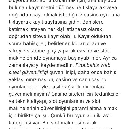
oluyorsunuz. Bunu başarmak için, ana sayfada
bulunan kayıt metni düğmesine tıklayarak veya
doğrudan kaydolmak istediğiniz casino oyununa
tıklayarak kayıt sayfasına gidin. Bahislere
katılmak isteyen her kişi istisnasız olarak
doğrudan siteye kayıt olabilir. Kayıt olduktan
sonra bahisçiler, belirlenen kullanıcı adı ve
şifreyle sisteme giriş yaparak casino ve slot
makinelerinde oynamaya başlayabilirler. Ayrıca
zamanlayıcıyı kaydetmedim.
Finalbahis web
sitesi güvenilirliği
güvenilirliği, daha önce bahis
yaklaşımınız nasıldı, casino ve canlı casino
oyunları birbiriyle nasıl bağlantılıdır, onlara
güvenmeli miyim? Casino siteleri için tedarikçiler
ve teknik altyapı, slot oyunlarının ve slot
makinelerinin güvenilirliğini garanti altına almak
için birlikte çalışır. Çünkü bu oyunların iki ayrı
kategorisi var. Biri slot makinesi olarak