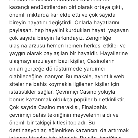
kazançlı endüstrilerden biri olarak ortaya çıktı,
önemli miktarda kar elde etti ve çok sayıda
bireyin hayatını değiştirdi. Onlarla hayatlarını
paylaşan, hep hayalini kurdukları hayatı yaşayan
çok sayıda bireyin farkındayız. Zenginliğe
ulaşma arzusu hemen hemen herkesi etkiler ve
yaygın olarak paylaşılan bir hayaldir. Hayallerine
ulaşmayı arzulayan bazı kişiler, Casinoların
onları gerçeğe dönüştürmede yardımcı
olabileceğine inanıyor. Bu makale, ayrıntılı web
sitelerine bahis koymakla ilgilenen kişiler için
istatistikler sağlar. Çevrimiçi Casino yoluyla
bonus kazanmak oldukça popüler bir etkinliktir.
Çok sayıda Casino meraklısı, Finalbahis
çevrimiçi bahis tekniğinin meyvelerini aldı ve
önemli bir takipçi kitlesi topladı. Bu
destinasyonlar, eğlenirken kazancını da artırmak