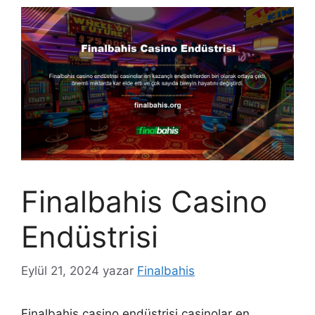
Finalbahis Casino
Endüstrisi
Eylül 21, 2024
yazar
Finalbahis
Finalbahis casino endüstrisi casinolar en