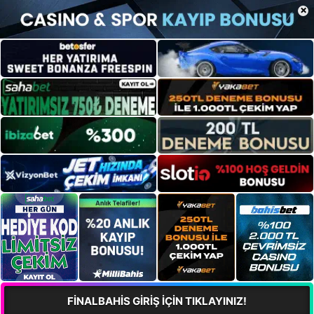
×
FİNALBAHİS GİRİŞ İÇİN TIKLAYINIZ!