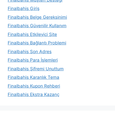
Finalbahis Giriş
Finalbahis Belge Gereksinimi
Finalbahis Güvenilir Kullanım
Finalbahis Etkileyici Site
Finalbahis Bağlantı Problemi
Finalbahis Son Adres
Finalbahis Para İşlemleri
Finalbahis Şifremi Unuttum
Finalbahis Karanlık Tema
Finalbahis Kupon Rehberi
Finalbahis Ekstra Kazanç