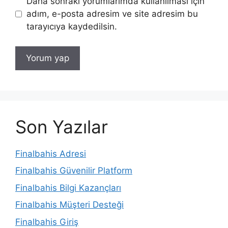
Daha sonraki yorumlarımda kullanılması için
adım, e-posta adresim ve site adresim bu
tarayıcıya kaydedilsin.
Son Yazılar
Finalbahis Adresi
Finalbahis Güvenilir Platform
Finalbahis Bilgi Kazançları
Finalbahis Müşteri Desteği
Finalbahis Giriş