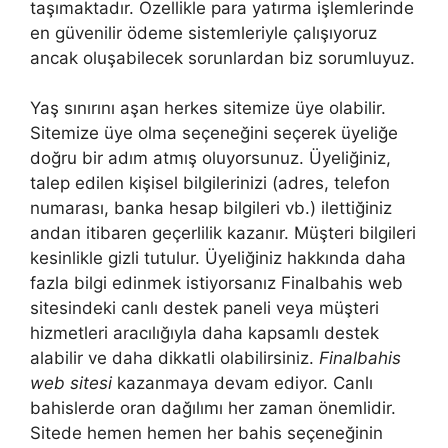
taşımaktadır. Özellikle para yatırma işlemlerinde
en güvenilir ödeme sistemleriyle çalışıyoruz
ancak oluşabilecek sorunlardan biz sorumluyuz.
Yaş sınırını aşan herkes sitemize üye olabilir.
Sitemize üye olma seçeneğini seçerek üyeliğe
doğru bir adım atmış oluyorsunuz. Üyeliğiniz,
talep edilen kişisel bilgilerinizi (adres, telefon
numarası, banka hesap bilgileri vb.) ilettiğiniz
andan itibaren geçerlilik kazanır. Müşteri bilgileri
kesinlikle gizli tutulur. Üyeliğiniz hakkında daha
fazla bilgi edinmek istiyorsanız Finalbahis web
sitesindeki canlı destek paneli veya müşteri
hizmetleri aracılığıyla daha kapsamlı destek
alabilir ve daha dikkatli olabilirsiniz.
Finalbahis
web sitesi
kazanmaya devam ediyor. Canlı
bahislerde oran dağılımı her zaman önemlidir.
Sitede hemen hemen her bahis seçeneğinin