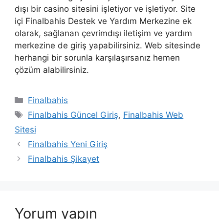
dışı bir casino sitesini işletiyor ve işletiyor. Site
içi Finalbahis Destek ve Yardım Merkezine ek
olarak, sağlanan çevrimdışı iletişim ve yardım
merkezine de giriş yapabilirsiniz. Web sitesinde
herhangi bir sorunla karşılaşırsanız hemen
çözüm alabilirsiniz.
Kategoriler
Finalbahis
Etiketler
Finalbahis Güncel Giriş
,
Finalbahis Web
Sitesi
Finalbahis Yeni Giriş
Finalbahis Şikayet
Yorum yapın