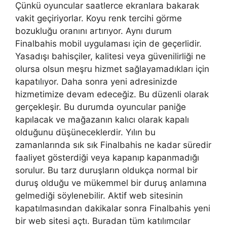
Çünkü oyuncular saatlerce ekranlara bakarak
vakit geçiriyorlar. Koyu renk tercihi görme
bozukluğu oranını artırıyor. Aynı durum
Finalbahis mobil uygulaması için de geçerlidir.
Yasadışı bahisçiler, kalitesi veya güvenilirliği ne
olursa olsun meşru hizmet sağlayamadıkları için
kapatılıyor. Daha sonra yeni adresinizde
hizmetimize devam edeceğiz. Bu düzenli olarak
gerçekleşir. Bu durumda oyuncular paniğe
kapılacak ve mağazanın kalıcı olarak kapalı
olduğunu düşüneceklerdir. Yılın bu
zamanlarında sık sık Finalbahis ne kadar süredir
faaliyet gösterdiği veya kapanıp kapanmadığı
sorulur. Bu tarz duruşların oldukça normal bir
duruş olduğu ve mükemmel bir duruş anlamına
gelmediği söylenebilir. Aktif web sitesinin
kapatılmasından dakikalar sonra Finalbahis yeni
bir web sitesi açtı. Buradan tüm katılımcılar