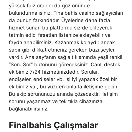
yüksek faiz oranını da göz önünde
bulundurmalısınız. Finalbahis casino sağlayıcıları
da bunun farkındadır. Üyelerine daha fazla
hizmet sunan bu platformu siz de ekleyerek
tatmin edici fırsatları listenize ekleyebilir ve
faydalanabilirsiniz. Kazanmak kolaydır ancak
sabır gibi dikkat etmeniz gereken bazı şeyler
vardır. Ana sayfanın sağ alt kısmında yeşil renkli
“Soru Sor” butonunu göreceksiniz. Canlı destek
ekibimiz 7/24 hizmetinizdedir. Sorular,
endişeler, endişeler vb. İşi iyi yapacak özel bir
ekibimiz var, bu yüzden onlarla iletişime geçin.
Bu ekip sorununuzu anında çözecektir. İletişim
sorunu yaşanmaz ve tek tıkla cihazınıza
bağlanabilirsiniz.
Finalbahis Çalışmalar