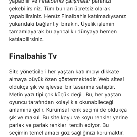
yapabilir ve
Finalbahis çalışmalar
paranızı
çekebilirsiniz. Tüm bunları ücretsiz olarak
yapabilirsiniz. Henüz Finalbahis katılmadıysanız
yukarıdaki bağlantıyı bırakın. Üyelik işlemini
tamamlayarak bu ayrıcalıklı dünyaya hemen
katılabilirsiniz.
Finalbahis Tv
Site yöneticileri her yaştan katılımcıyı dikkate
almaya büyük özen göstermektedir. Web sitesi
oldukça şık ve işlevsel bir tasarıma sahiptir.
Metin yazı tipi çok küçük değil. Bu, her yaştan
oyuncu tarafından kolaylıkla okunabileceği
anlamına gelir. Kurumsal renk seçimi de oldukça
şık ve makul. Bu site koyu ve koyu renkler yerine
parlak ve parlak renkleri tercih ediyor. Bu
seçimin temel amacı göz sağlığınızı korumaktır.