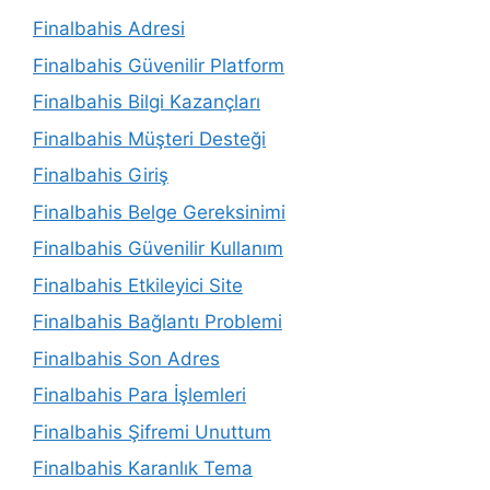
Finalbahis Adresi
Finalbahis Güvenilir Platform
Finalbahis Bilgi Kazançları
Finalbahis Müşteri Desteği
Finalbahis Giriş
Finalbahis Belge Gereksinimi
Finalbahis Güvenilir Kullanım
Finalbahis Etkileyici Site
Finalbahis Bağlantı Problemi
Finalbahis Son Adres
Finalbahis Para İşlemleri
Finalbahis Şifremi Unuttum
Finalbahis Karanlık Tema