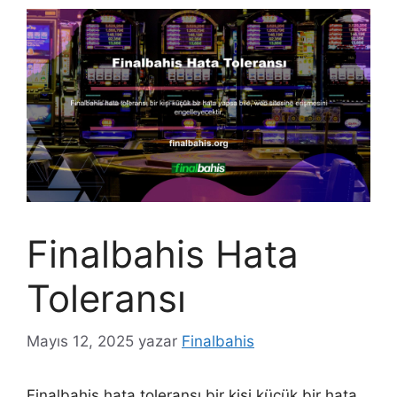
Finalbahis Hata
Toleransı
Mayıs 12, 2025
yazar
Finalbahis
Finalbahis hata toleransı bir kişi küçük bir hata