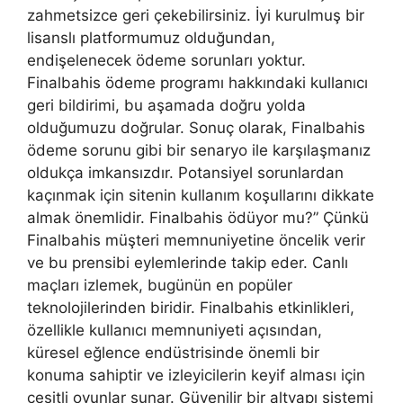
zahmetsizce geri çekebilirsiniz. İyi kurulmuş bir
lisanslı platformumuz olduğundan,
endişelenecek ödeme sorunları yoktur.
Finalbahis ödeme programı hakkındaki kullanıcı
geri bildirimi, bu aşamada doğru yolda
olduğumuzu doğrular. Sonuç olarak, Finalbahis
ödeme sorunu gibi bir senaryo ile karşılaşmanız
oldukça imkansızdır. Potansiyel sorunlardan
kaçınmak için sitenin kullanım koşullarını dikkate
almak önemlidir. Finalbahis ödüyor mu?” Çünkü
Finalbahis müşteri memnuniyetine öncelik verir
ve bu prensibi eylemlerinde takip eder. Canlı
maçları izlemek, bugünün en popüler
teknolojilerinden biridir. Finalbahis etkinlikleri,
özellikle kullanıcı memnuniyeti açısından,
küresel eğlence endüstrisinde önemli bir
konuma sahiptir ve izleyicilerin keyif alması için
çeşitli oyunlar sunar. Güvenilir bir altyapı sistemi