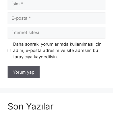
İsim
E-
posta
İnternet
sitesi
Daha sonraki yorumlarımda kullanılması için
adım, e-posta adresim ve site adresim bu
tarayıcıya kaydedilsin.
Son Yazılar