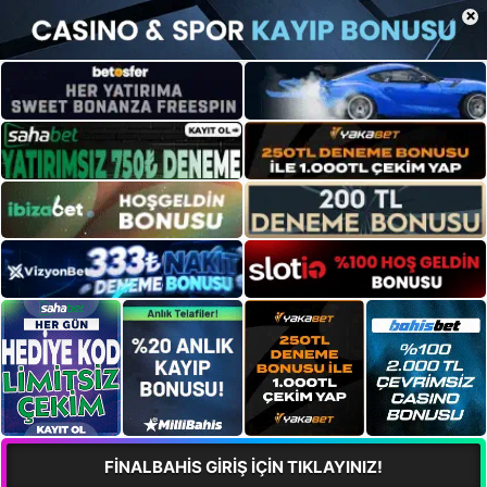
×
FİNALBAHİS GİRİŞ İÇİN TIKLAYINIZ!