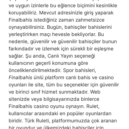
ve uygun izinlerle bu eğlence biçimini kesinlikle
koruyabiliriz. Mevcut adresinizle giriş yaparak
Finalbahis istediğiniz zaman zahmetsizce
oynayabilirsiniz. Bugün, bahisçiler bahislerini
yerleştirirken maçı hevesle bekliyorlar. Bu
nedenle, güvenilir ve güvenilir bahisçiler bunun
farkındadır ve izlemek için sürekli bir eşleşme
sağlar. Şu anda, Canlı Yayın seçeneği
kullanıcının geçerli konumuna göre
önceliklendirilmektedir. Spor bahisleri,
Finalbahis ünlü platform
canlı bahis ve casino
oyunları ile site, tüm bu seçenekler için güvenilir
ve birinci sınıf hizmet sunmaktadır. Web
sitenizde veya bilgisayarınızda binlerce
Finalbahis casino oyunu oynayın. Rulet,
kullanıcılar arasındaki en popüler oyunlardan
biridir. Türk Ruleti, platformumuzda çok aranan
bir oyundur ve ülkemizdeki bahisçiler için