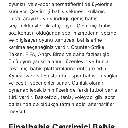
oyunları ve e-spor alternatiflerini de üyelerine
sunuyor. Çevrimiçi bahis sekmesi, kullanıcı
dostu arayüzü ve sunduğu geniş bahis
seçenekleriyle dikkat çekiyor. Çevrimiçi bahis
söz konusu olduğunda spor hizmetlerini seçme
ve bilgisayar oyunu turnuvası bahislerine
katılma seçeneğiniz vardır. Counter-Strike,
Taken, FIFA, Angry Birds ve daha fazlası gibi
ünlü oyun yarışmalarını düzenleyin ve bunları
çevrimiçi bahis platformlarına entegre edin.
Ayrıca, web sitesi standart spor bahisleri sağlar
ve çeşitli seçenekler sunar. Günlük olarak
oynanabilecek binin üzerinde farklı futbol bahis
türü vardır. Basketbol, ​​tenis, voleybol gibi spor
dallarında da oldukça tatmin edici alternatifler
mevcut.
Finalbahis Çevrimiçi Bahis