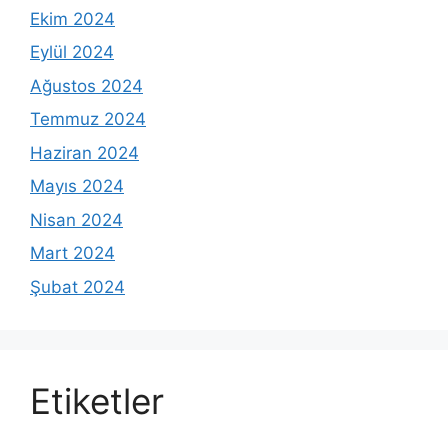
Ekim 2024
Eylül 2024
Ağustos 2024
Temmuz 2024
Haziran 2024
Mayıs 2024
Nisan 2024
Mart 2024
Şubat 2024
Etiketler