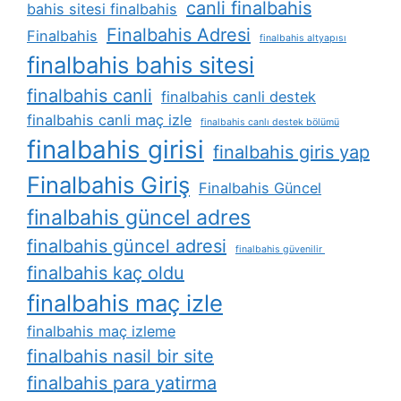
canli finalbahis
bahis sitesi finalbahis
Finalbahis Adresi
Finalbahis
finalbahis altyapısı
finalbahis bahis sitesi
finalbahis canli
finalbahis canli destek
finalbahis canli maç izle
finalbahis canlı destek bölümü
finalbahis girisi
finalbahis giris yap
Finalbahis Giriş
Finalbahis Güncel
finalbahis güncel adres
finalbahis güncel adresi
finalbahis güvenilir
finalbahis kaç oldu
finalbahis maç izle
finalbahis maç izleme
finalbahis nasil bir site
finalbahis para yatirma