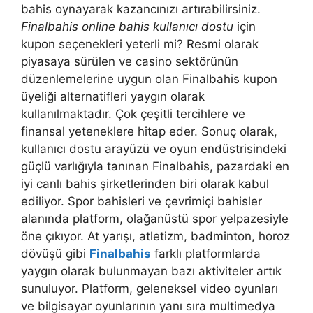
bahis oynayarak kazancınızı artırabilirsiniz.
Finalbahis online bahis kullanıcı dostu
için
kupon seçenekleri yeterli mi? Resmi olarak
piyasaya sürülen ve casino sektörünün
düzenlemelerine uygun olan Finalbahis kupon
üyeliği alternatifleri yaygın olarak
kullanılmaktadır. Çok çeşitli tercihlere ve
finansal yeteneklere hitap eder. Sonuç olarak,
kullanıcı dostu arayüzü ve oyun endüstrisindeki
güçlü varlığıyla tanınan Finalbahis, pazardaki en
iyi canlı bahis şirketlerinden biri olarak kabul
ediliyor. Spor bahisleri ve çevrimiçi bahisler
alanında platform, olağanüstü spor yelpazesiyle
öne çıkıyor. At yarışı, atletizm, badminton, horoz
dövüşü gibi
Finalbahis
farklı platformlarda
yaygın olarak bulunmayan bazı aktiviteler artık
sunuluyor. Platform, geleneksel video oyunları
ve bilgisayar oyunlarının yanı sıra multimedya