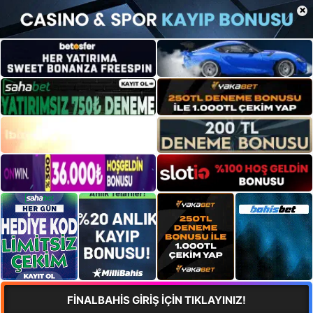
×
FİNALBAHİS GİRİŞ İÇİN TIKLAYINIZ!