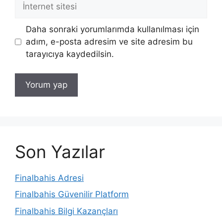
İnternet
sitesi
Daha sonraki yorumlarımda kullanılması için
adım, e-posta adresim ve site adresim bu
tarayıcıya kaydedilsin.
Son Yazılar
Finalbahis Adresi
Finalbahis Güvenilir Platform
Finalbahis Bilgi Kazançları