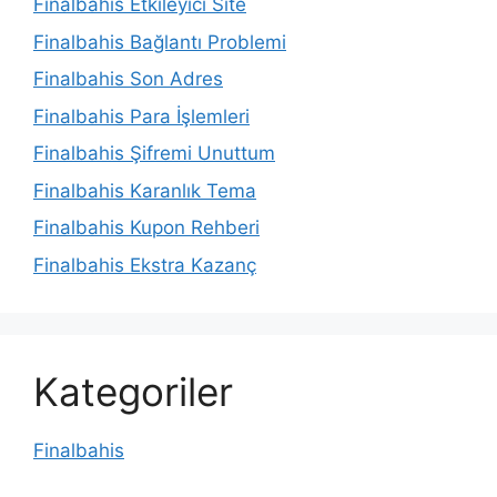
Finalbahis Etkileyici Site
Finalbahis Bağlantı Problemi
Finalbahis Son Adres
Finalbahis Para İşlemleri
Finalbahis Şifremi Unuttum
Finalbahis Karanlık Tema
Finalbahis Kupon Rehberi
Finalbahis Ekstra Kazanç
Kategoriler
Finalbahis