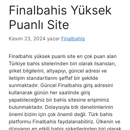
Finalbahis Yüksek
Puanlı Site
Kasım 23, 2024
yazar
Finalbahis
Finalbahis yüksek puanlı site en çok puan alan
Türkiye bahis sitelerinden biri olarak lisansları,
şirket bilgilerini, altyapıyı, güncel adresi ve
iletişim standartlarını şeffaf bir şekilde
sunmaktadır. Güncel Finalbahis giriş adresini
kullanarak günün her saatinde giriş
yapabileceğiniz bir bahis sitesine erişiminiz
bulunmaktadır. Dolayısıyla btk denetimlerinin
önemi bizim için çok önemli değil. Türk bahis
platformu Finalbahis faydalanabiliriz. Ülkenin ve
dünyanın en etkili bahis şirketlerinden biri olarak