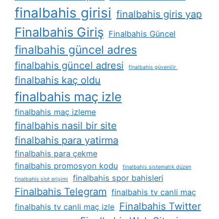
finalbahis girisi
finalbahis giris yap
Finalbahis Giriş
Finalbahis Güncel
finalbahis güncel adres
finalbahis güncel adresi
finalbahis güvenilir
finalbahis kaç oldu
finalbahis maç izle
finalbahis maç izleme
finalbahis nasil bir site
finalbahis para yatirma
finalbahis para çekme
finalbahis promosyon kodu
finalbahis sistematik düzen
finalbahis spor bahisleri
finalbahis slot erişimi
Finalbahis Telegram
finalbahis tv canli maç
Finalbahis Twitter
finalbahis tv canli maç izle