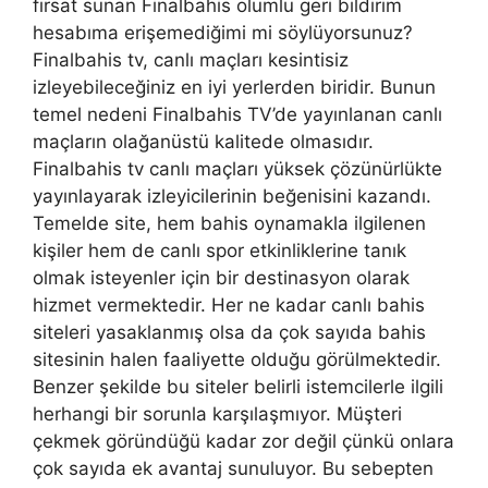
fırsat sunan Finalbahis olumlu geri bildirim
hesabıma erişemediğimi mi söylüyorsunuz?
Finalbahis tv, canlı maçları kesintisiz
izleyebileceğiniz en iyi yerlerden biridir. Bunun
temel nedeni Finalbahis TV’de yayınlanan canlı
maçların olağanüstü kalitede olmasıdır.
Finalbahis tv canlı maçları yüksek çözünürlükte
yayınlayarak izleyicilerinin beğenisini kazandı.
Temelde site, hem bahis oynamakla ilgilenen
kişiler hem de canlı spor etkinliklerine tanık
olmak isteyenler için bir destinasyon olarak
hizmet vermektedir. Her ne kadar canlı bahis
siteleri yasaklanmış olsa da çok sayıda bahis
sitesinin halen faaliyette olduğu görülmektedir.
Benzer şekilde bu siteler belirli istemcilerle ilgili
herhangi bir sorunla karşılaşmıyor. Müşteri
çekmek göründüğü kadar zor değil çünkü onlara
çok sayıda ek avantaj sunuluyor. Bu sebepten