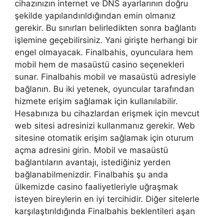
cihazınızın internet ve DNS ayarlarının doğru
şekilde yapılandırıldığından emin olmanız
gerekir. Bu sınırları belirledikten sonra bağlantı
işlemine geçebilirsiniz. Yani girişte herhangi bir
engel olmayacak. Finalbahis, oyunculara hem
mobil hem de masaüstü casino seçenekleri
sunar. Finalbahis mobil ve masaüstü adresiyle
bağlanın. Bu iki yetenek, oyuncular tarafından
hizmete erişim sağlamak için kullanılabilir.
Hesabınıza bu cihazlardan erişmek için mevcut
web sitesi adresinizi kullanmanız gerekir. Web
sitesine otomatik erişim sağlamak için oturum
açma adresini girin. Mobil ve masaüstü
bağlantıların avantajı, istediğiniz yerden
bağlanabilmenizdir. Finalbahis şu anda
ülkemizde casino faaliyetleriyle uğraşmak
isteyen bireylerin en iyi tercihidir. Diğer sitelerle
karşılaştırıldığında Finalbahis beklentileri aşan