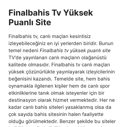
Finalbahis Tv Yüksek
Puanlı Site
Finalbahis tv, canlı maçları kesintisiz
izleyebileceğiniz en iyi yerlerden biridir. Bunun
temel nedeni
Finalbahis tv yüksek puanlı site
TV’de yayınlanan canlı maçların olağanüstü
kalitede olmasıdır. Finalbahis tv canlı maçları
yüksek çözünürlükte yayınlayarak izleyicilerinin
beğenisini kazandı. Temelde site, hem bahis
oynamakla ilgilenen kişiler hem de canlı spor
etkinliklerine tanık olmak isteyenler için bir
destinasyon olarak hizmet vermektedir. Her ne
kadar canlı bahis siteleri yasaklanmış olsa da
çok sayıda bahis sitesinin halen faaliyette
olduğu görülmektedir. Benzer şekilde bu siteler