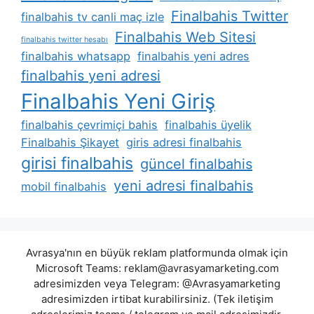
Finalbahis Twitter
finalbahis tv canli maç izle
Finalbahis Web Sitesi
finalbahis twitter hesabı
finalbahis whatsapp
finalbahis yeni adres
finalbahis yeni adresi
Finalbahis Yeni Giriş
finalbahis çevrimiçi bahis
finalbahis üyelik
Finalbahis Şikayet
giris adresi finalbahis
girisi finalbahis
güncel finalbahis
yeni adresi finalbahis
mobil finalbahis
Avrasya'nın en büyük reklam platformunda olmak için
Microsoft Teams:
reklam@avrasyamarketing.com
adresimizden veya Telegram: @Avrasyamarketing
adresimizden irtibat kurabilirsiniz. (Tek iletişim