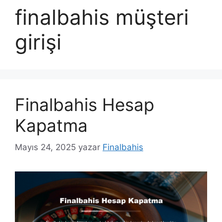
finalbahis müşteri
girişi
Finalbahis Hesap
Kapatma
Mayıs 24, 2025
yazar
Finalbahis