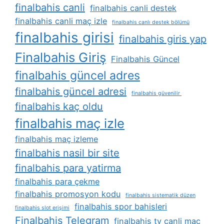
finalbahis canli
finalbahis canli destek
finalbahis canli maç izle
finalbahis canlı destek bölümü
finalbahis girisi
finalbahis giris yap
Finalbahis Giriş
Finalbahis Güncel
finalbahis güncel adres
finalbahis güncel adresi
finalbahis güvenilir
finalbahis kaç oldu
finalbahis maç izle
finalbahis maç izleme
finalbahis nasil bir site
finalbahis para yatirma
finalbahis para çekme
finalbahis promosyon kodu
finalbahis sistematik düzen
finalbahis spor bahisleri
finalbahis slot erişimi
Finalbahis Telegram
finalbahis tv canli maç