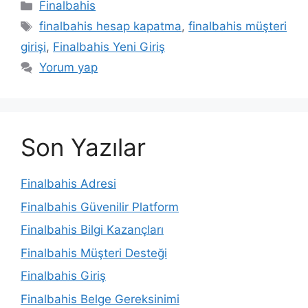
Kategoriler
Finalbahis
Etiketler
finalbahis hesap kapatma
,
finalbahis müşteri
girişi
,
Finalbahis Yeni Giriş
Yorum yap
Son Yazılar
Finalbahis Adresi
Finalbahis Güvenilir Platform
Finalbahis Bilgi Kazançları
Finalbahis Müşteri Desteği
Finalbahis Giriş
Finalbahis Belge Gereksinimi