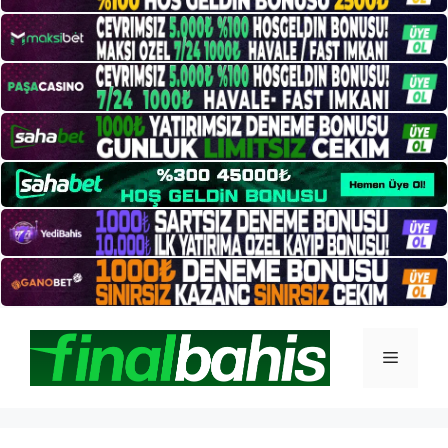
İçeriğe
atla
Menü