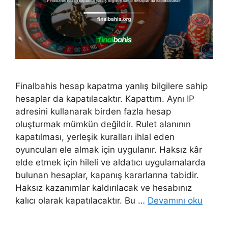
Finalbahis hesap kapatma yanlış bilgilere sahip
hesaplar da kapatılacaktır. Kapattım. Aynı IP
adresini kullanarak birden fazla hesap
oluşturmak mümkün değildir. Rulet alanının
kapatılması, yerleşik kuralları ihlal eden
oyuncuları ele almak için uygulanır. Haksız kâr
elde etmek için hileli ve aldatıcı uygulamalarda
bulunan hesaplar, kapanış kararlarına tabidir.
Haksız kazanımlar kaldırılacak ve hesabınız
kalıcı olarak kapatılacaktır. Bu …
Devamını oku