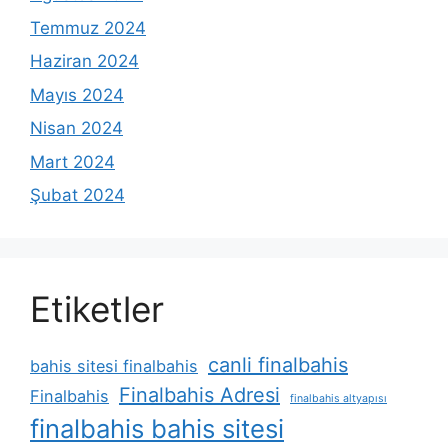
Temmuz 2024
Haziran 2024
Mayıs 2024
Nisan 2024
Mart 2024
Şubat 2024
Etiketler
canli finalbahis
bahis sitesi finalbahis
Finalbahis Adresi
Finalbahis
finalbahis altyapısı
finalbahis bahis sitesi