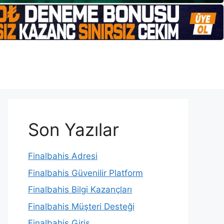
Son Yazılar
Finalbahis Adresi
Finalbahis Güvenilir Platform
Finalbahis Bilgi Kazançları
Finalbahis Müşteri Desteği
Finalbahis Giriş