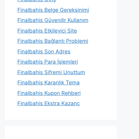
Finalbahis Belge Gereksinimi
Finalbahis Güvenilir Kullanım
Finalbahis Etkileyici Site
Finalbahis Bağlantı Problemi
Finalbahis Son Adres
Finalbahis Para İşlemleri
Finalbahis Şifremi Unuttum
Finalbahis Karanlık Tema
Finalbahis Kupon Rehberi
Finalbahis Ekstra Kazanç