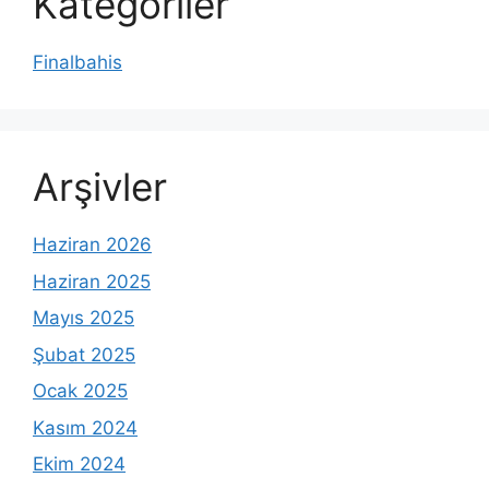
Kategoriler
Finalbahis
Arşivler
Haziran 2026
Haziran 2025
Mayıs 2025
Şubat 2025
Ocak 2025
Kasım 2024
Ekim 2024