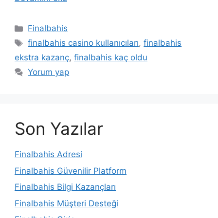
Kategoriler
Finalbahis
Etiketler
finalbahis casino kullanıcıları
,
finalbahis
ekstra kazanç
,
finalbahis kaç oldu
Yorum yap
Son Yazılar
Finalbahis Adresi
Finalbahis Güvenilir Platform
Finalbahis Bilgi Kazançları
Finalbahis Müşteri Desteği