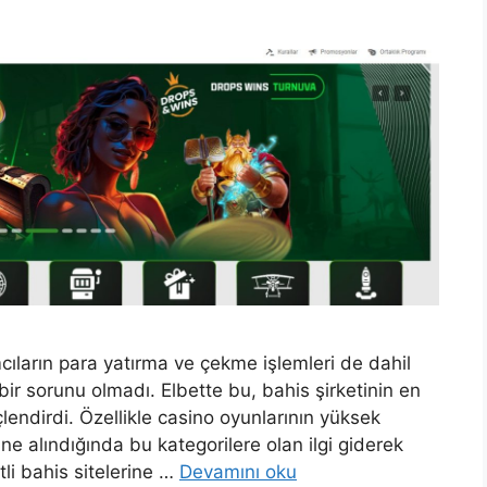
mcıların para yatırma ve çekme işlemleri de dahil
ir sorunu olmadı. Elbette bu, bahis şirketinin en
lendirdi. Özellikle casino oyunlarının yüksek
ne alındığında bu kategorilere olan ilgi giderek
itli bahis sitelerine …
Devamını oku