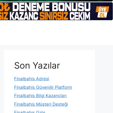
Son Yazılar
Finalbahis Adresi
Finalbahis Güvenilir Platform
Finalbahis Bilgi Kazançları
Finalbahis Müşteri Desteği
Finalbahis Giriş