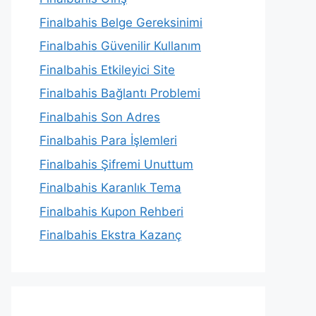
Finalbahis Belge Gereksinimi
Finalbahis Güvenilir Kullanım
Finalbahis Etkileyici Site
Finalbahis Bağlantı Problemi
Finalbahis Son Adres
Finalbahis Para İşlemleri
Finalbahis Şifremi Unuttum
Finalbahis Karanlık Tema
Finalbahis Kupon Rehberi
Finalbahis Ekstra Kazanç