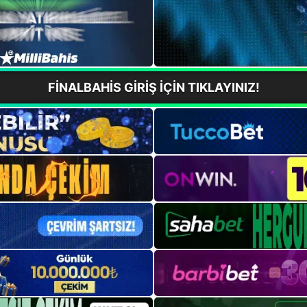
FİNALBAHİS GİRİŞ İÇİN TIKLAYINIZ!