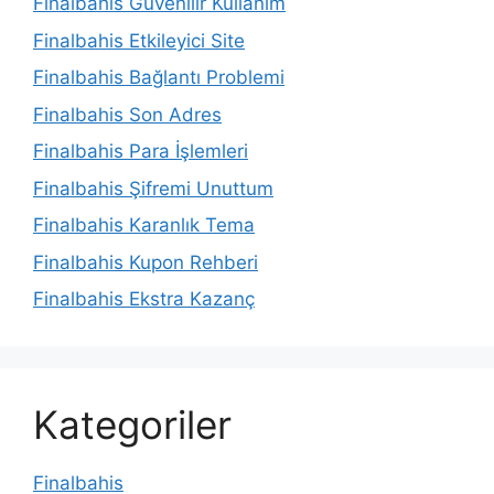
Finalbahis Güvenilir Kullanım
Finalbahis Etkileyici Site
Finalbahis Bağlantı Problemi
Finalbahis Son Adres
Finalbahis Para İşlemleri
Finalbahis Şifremi Unuttum
Finalbahis Karanlık Tema
Finalbahis Kupon Rehberi
Finalbahis Ekstra Kazanç
Kategoriler
Finalbahis