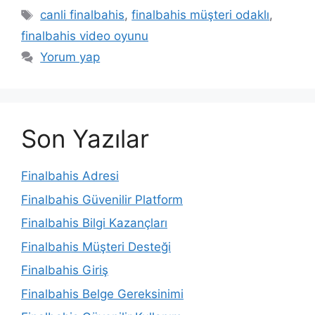
Etiketler
canli finalbahis
,
finalbahis müşteri odaklı
,
finalbahis video oyunu
Yorum yap
Son Yazılar
Finalbahis Adresi
Finalbahis Güvenilir Platform
Finalbahis Bilgi Kazançları
Finalbahis Müşteri Desteği
Finalbahis Giriş
Finalbahis Belge Gereksinimi