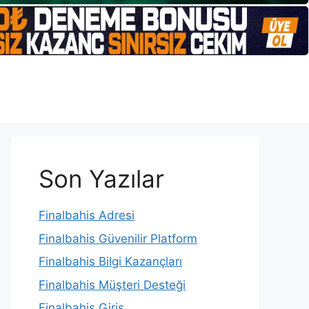
Son Yazılar
Finalbahis Adresi
Finalbahis Güvenilir Platform
Finalbahis Bilgi Kazançları
Finalbahis Müşteri Desteği
Finalbahis Giriş