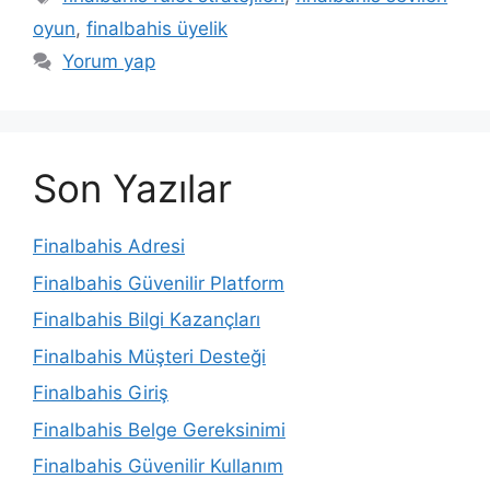
oyun
,
finalbahis üyelik
Yorum yap
Son Yazılar
Finalbahis Adresi
Finalbahis Güvenilir Platform
Finalbahis Bilgi Kazançları
Finalbahis Müşteri Desteği
Finalbahis Giriş
Finalbahis Belge Gereksinimi
Finalbahis Güvenilir Kullanım