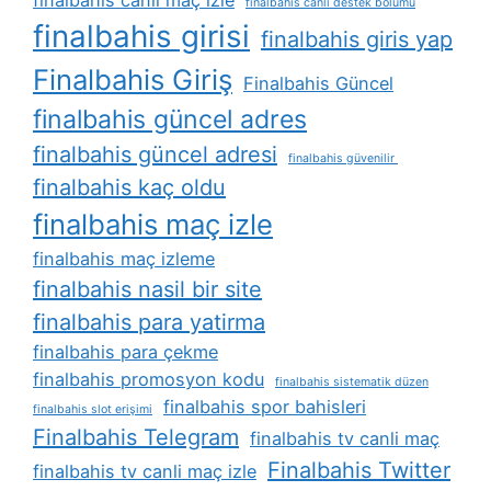
finalbahis canli maç izle
finalbahis canlı destek bölümü
finalbahis girisi
finalbahis giris yap
Finalbahis Giriş
Finalbahis Güncel
finalbahis güncel adres
finalbahis güncel adresi
finalbahis güvenilir
finalbahis kaç oldu
finalbahis maç izle
finalbahis maç izleme
finalbahis nasil bir site
finalbahis para yatirma
finalbahis para çekme
finalbahis promosyon kodu
finalbahis sistematik düzen
finalbahis spor bahisleri
finalbahis slot erişimi
Finalbahis Telegram
finalbahis tv canli maç
Finalbahis Twitter
finalbahis tv canli maç izle