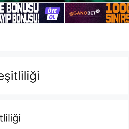
itliliği
iliği