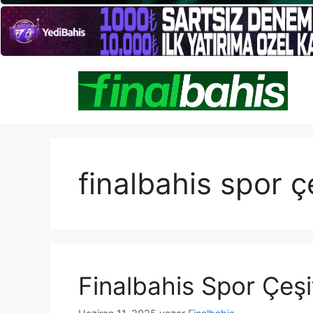
İçeriğe
atla
finalbahis spor çeş
Finalbahis Spor Çeşitl