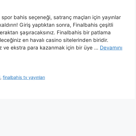
ok spor bahis seçeneği, satranç maçları için yayınlar
kaldırın! Giriş yaptıktan sonra, Finalbahis çeşitli
raktan şaşıracaksınız. Finalbahis bir patlama
leceğiniz en havalı casino sitelerinden biridir.
z ve ekstra para kazanmak için bir üye …
Devamını
i
,
finalbahis tv yayınları