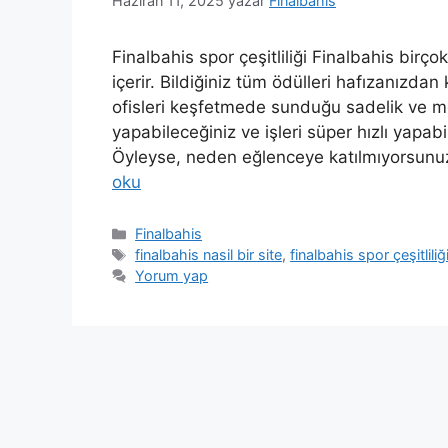
Haziran 11, 2025
yazar
Finalbahis
Finalbahis spor çeşitliliği Finalbahis birç
içerir. Bildiğiniz tüm ödülleri hafızanızdan 
ofisleri keşfetmede sunduğu sadelik ve me
yapabileceğiniz ve işleri süper hızlı yapabi
Öyleyse, neden eğlenceye katılmıyorsunu
oku
Kategoriler
Finalbahis
Etiketler
finalbahis nasil bir site
,
finalbahis spor çeşitliliğ
Yorum yap