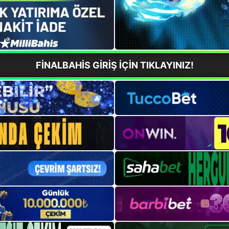
FİNALBAHİS GİRİŞ İÇİN TIKLAYINIZ!