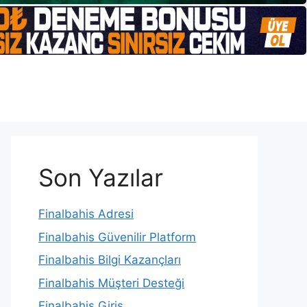
Son Yazılar
Finalbahis Adresi
Finalbahis Güvenilir Platform
Finalbahis Bilgi Kazançları
Finalbahis Müşteri Desteği
Finalbahis Giriş