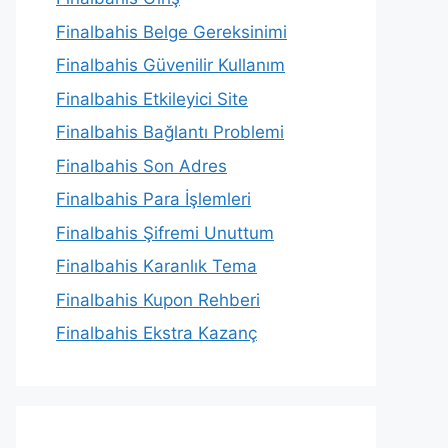
Finalbahis Belge Gereksinimi
Finalbahis Güvenilir Kullanım
Finalbahis Etkileyici Site
Finalbahis Bağlantı Problemi
Finalbahis Son Adres
Finalbahis Para İşlemleri
Finalbahis Şifremi Unuttum
Finalbahis Karanlık Tema
Finalbahis Kupon Rehberi
Finalbahis Ekstra Kazanç