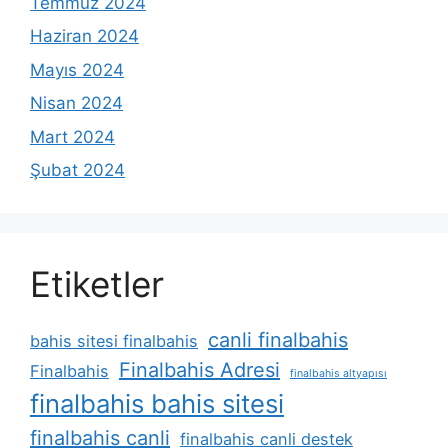
Temmuz 2024
Haziran 2024
Mayıs 2024
Nisan 2024
Mart 2024
Şubat 2024
Etiketler
canli finalbahis
bahis sitesi finalbahis
Finalbahis Adresi
Finalbahis
finalbahis altyapısı
finalbahis bahis sitesi
finalbahis canli
finalbahis canli destek