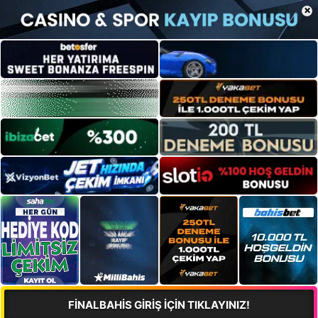
×
FİNALBAHİS GİRİŞ İÇİN TIKLAYINIZ!