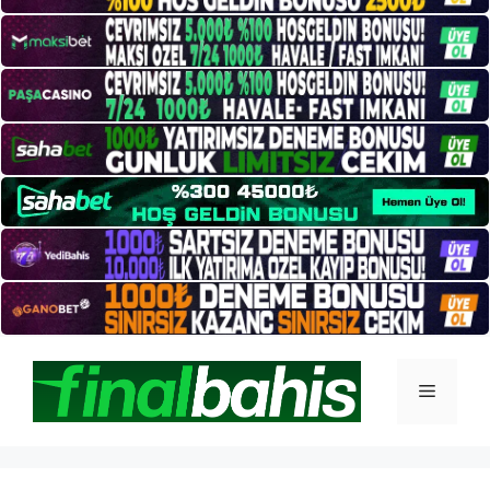
İçeriğe
atla
Menü