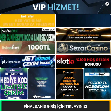
×
FİNALBAHİS GİRİŞ İÇİN TIKLAYINIZ!