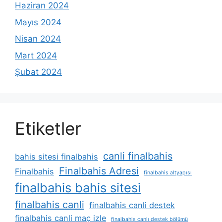
Haziran 2024
Mayıs 2024
Nisan 2024
Mart 2024
Şubat 2024
Etiketler
canli finalbahis
bahis sitesi finalbahis
Finalbahis Adresi
Finalbahis
finalbahis altyapısı
finalbahis bahis sitesi
finalbahis canli
finalbahis canli destek
finalbahis canli maç izle
finalbahis canlı destek bölümü