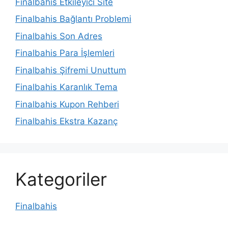
Finalbahis Etkileyici Site
Finalbahis Bağlantı Problemi
Finalbahis Son Adres
Finalbahis Para İşlemleri
Finalbahis Şifremi Unuttum
Finalbahis Karanlık Tema
Finalbahis Kupon Rehberi
Finalbahis Ekstra Kazanç
Kategoriler
Finalbahis