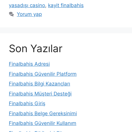
yasadışı casino
,
kayit finalbahis
Yorum yap
Son Yazılar
Finalbahis Adresi
Finalbahis Güvenilir Platform
Finalbahis Bilgi Kazançları
Finalbahis Müşteri Desteği
Finalbahis Giriş
Finalbahis Belge Gereksinimi
Finalbahis Güvenilir Kullanım