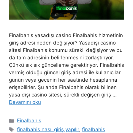
Finalbahis yasadışı casino Finalbahis hizmetinin
giriş adresi neden değişiyor? Yasadışı casino
sitesi Finalbahis konumu sürekli değişiyor ve bu
da tam adresinin belirlenmesini zorlaştırıyor.
Çünkü sık sık güncelleme gerektiriyor. Finalbahis
vermiş olduğu güncel giriş adresi ile kullanıcılar
günün veya gecenin her saatinde hesaplarına
erişebilirler. Şu anda Finalbahis olarak bilinen
yasa dışı casino sitesi, sürekli değişen giriş …
Devamını oku
Kategoriler
Finalbahis
Etiketler
finalbahis nasıl giriş yapılır
,
finalbahis