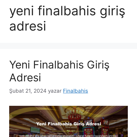
yeni finalbahis giriş
adresi
Yeni Finalbahis Giriş
Adresi
Şubat 21, 2024
yazar
Finalbahis