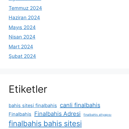
Temmuz 2024
Haziran 2024
Mayıs 2024
Nisan 2024
Mart 2024
Şubat 2024
Etiketler
canli finalbahis
bahis sitesi finalbahis
Finalbahis Adresi
Finalbahis
finalbahis altyapısı
finalbahis bahis sitesi