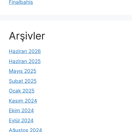
Finalbahis
Arşivler
Haziran 2026
Haziran 2025
Mayıs 2025
Şubat 2025
Ocak 2025
Kasım 2024
Ekim 2024
Eylül 2024
Ağustos 2024