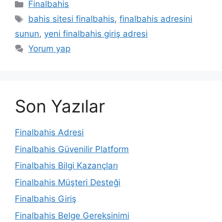
Kategoriler
Finalbahis
Etiketler
bahis sitesi finalbahis
,
finalbahis adresini
sunun
,
yeni finalbahis giriş adresi
Yorum yap
Son Yazılar
Finalbahis Adresi
Finalbahis Güvenilir Platform
Finalbahis Bilgi Kazançları
Finalbahis Müşteri Desteği
Finalbahis Giriş
Finalbahis Belge Gereksinimi